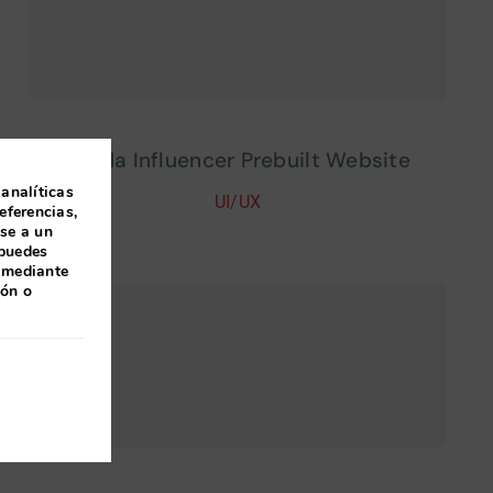
Avada Influencer Prebuilt Website
 analíticas
UI/UX
eferencias,
ase a un
 puedes
 mediante
ión o