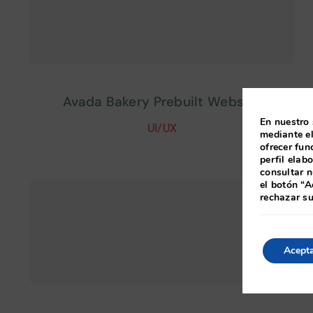
Avada Bakery Prebuilt Website
En nuestro 
UI/UX
mediante el
ofrecer fun
perfil elab
consultar n
el botón “A
rechazar s
Acept