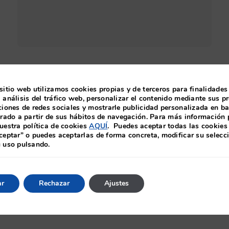
Avada Accountant Prebuilt Website
sitio web utilizamos cookies propias y de terceros para finalidades
UI/UX
 análisis del tráfico web, personalizar el contenido mediante sus pr
ciones de redes sociales y mostrarle publicidad personalizada en b
orado a partir de sus hábitos de navegación. Para más información
uestra política de cookies
AQUÍ
. Puedes aceptar todas las cookies
ceptar” o puedes aceptarlas de forma concreta, modificar su selecc
u uso pulsando.
ar
Rechazar
Ajustes