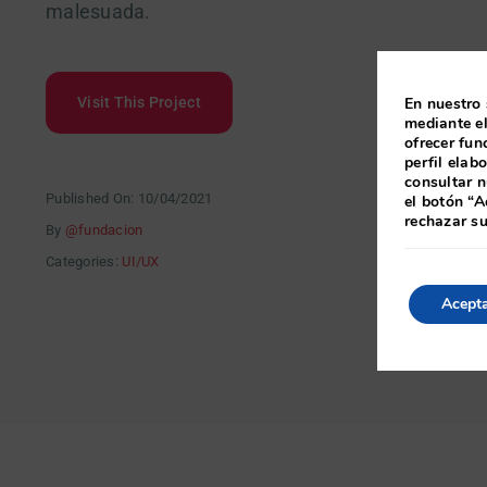
malesuada.
Visit This Project
En nuestro 
mediante el
ofrecer fun
perfil elab
consultar n
Published On: 10/04/2021
el botón “A
rechazar s
By
@fundacion
Categories:
UI/UX
Acept