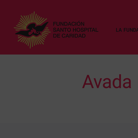
Saltar
al
contenido
LA FUND
Avada 