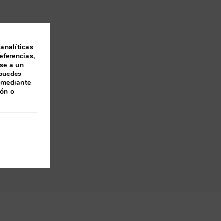
 analíticas
eferencias,
ase a un
 puedes
 mediante
ión o