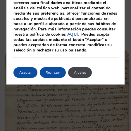
terceros para finalidades analíticas mediante el
investigación en el archivo pueden solicitarlo al
análisis del tráfico web, personalizar el contenido
mediante sus preferencias, ofrecer funciones de redes
Hermano Mayor por medio de correo
sociales y mostrarle publicidad personalizada en
base a un perfil elaborado a partir de sus hábitos de
electrónico
navegación. Para más información puedes consultar
hermanomayor@fundacionsantohospital.es
nuestra política de cookies
AQUÍ
. Puedes aceptar
todas las cookies mediante el botón “Aceptar” o
puedes aceptarlas de forma concreta, modificar su
selección o rechazar su uso pulsando.
Aceptar
Rechazar
Ajustes