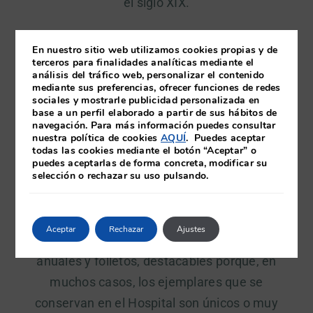
el siglo XIX.
Hay, además, otro tipo de entradas, tales como
En nuestro sitio web utilizamos cookies propias y de
la compra de volúmenes especializados en
terceros para finalidades analíticas mediante el
análisis del tráfico web, personalizar el contenido
medicina, en su mayor parte también del siglo
mediante sus preferencias, ofrecer funciones de redes
XIX, y editados en varios idiomas, que hacen
sociales y mostrarle publicidad personalizada en
base a un perfil elaborado a partir de sus hábitos de
ver la modernidad del hospital y sus esfuerzos
navegación. Para más información puedes consultar
nuestra política de cookies
AQUÍ
. Puedes aceptar
por estar al día en los avances de la medicina.
todas las cookies mediante el botón “Aceptar” o
puedes aceptarlas de forma concreta, modificar su
selección o rechazar su uso pulsando.
Pero, quizás, más importante es la llegada de
libros y memorias de instituciones enviados
directamente al hospital por sus responsables.
Aceptar
Rechazar
Ajustes
Tal es el caso de gran cantidad de memorias
anuales y folletos, destacables porque, en
muchos casos, los ejemplares que se
conservan en el Hospital son únicos o muy