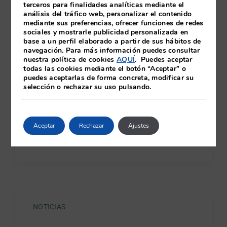
terceros para finalidades analíticas mediante el
análisis del tráfico web, personalizar el contenido
mediante sus preferencias, ofrecer funciones de redes
NOTICIAS
sociales y mostrarle publicidad personalizada en
base a un perfil elaborado a partir de sus hábitos de
navegación. Para más información puedes consultar
ENTREGA DEL PREMIO A
nuestra política de cookies
AQUÍ
. Puedes aceptar
todas las cookies mediante el botón “Aceptar” o
GRADUADOS EN LA ESCUELA
puedes aceptarlas de forma concreta, modificar su
selección o rechazar su uso pulsando.
DE TRABAJO SOCIAL DE
SANTIAGO DE COMPOSTELA
Aceptar
Rechazar
Ajustes
Continue reading
NOTICIAS