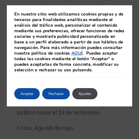
se custodian en el Archivo Histórico y
En nuestro sitio web utilizamos cookies propias y de
objetos artísticos representativos de los
terceros para finalidades analíticas mediante el
distintos periodos de actividad en los que
análisis del tráfico web, personalizar el contenido
mediante sus preferencias, ofrecer funciones de redes
la Fundación ha servido y sirve al pueblo
sociales y mostrarle publicidad personalizada en
base a un perfil elaborado a partir de sus hábitos de
de Ferrol y comarca.
navegación. Para más información puedes consultar
nuestra política de cookies
AQUÍ
. Puedes aceptar
todas las cookies mediante el botón “Aceptar” o
El acto de la inauguración fue presidido
puedes aceptarlas de forma concreta, modificar su
por el Concejal de Cultura del
selección o rechazar su uso pulsando.
Ayuntamiento de Ferrol, Sr. Ponte Far y
al mismo asistió numeroso público.
Aceptar
Rechazar
Ajustes
La muestra permanecerá abierta al
público hasta el 24 de setiembre.
Fotos: Agustín Borrajo